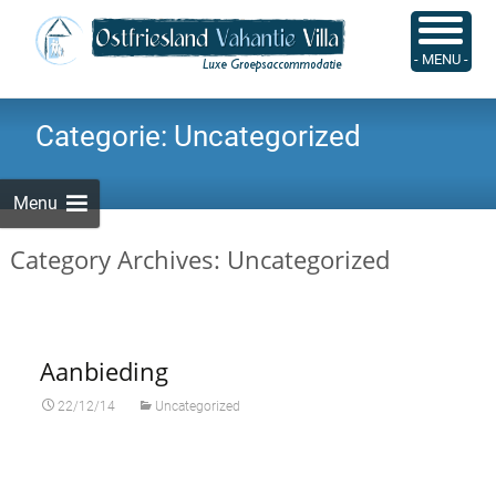
Skip
to
Zoeken
- MENU -
content
naar:
Categorie:
Uncategorized
Menu
Category Archives: Uncategorized
Aanbieding
22/12/14
Uncategorized
Korting!!
Ostfriesland & Westerwald