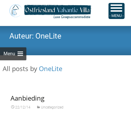
Skip
to
Zoeken
- MENU -
content
naar:
Auteur:
OneLite
Menu
All posts by
OneLite
Aanbieding
22/12/14
Uncategorized
Korting!!
Ostfriesland & Westerwald