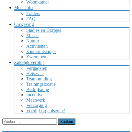
Woonkamer
Meer Info
Folders
FAQ
Omgeving
Stadjes en Dorpjes
Musea
Natuur
Activiteiten
Kinderuitstapjes
Zwemmen
Zakelijk verblijf
Vergaderen
Heisessie
Teambuilding
Trainingslocatie
Bedrijfsuitje
Incentive
Maatwerk
Verzorging
Verblijf organiseren?
Zoeken
naar: