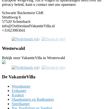
Europese wetgeving. Als u vragen of opmerkingen heeft over dit
privacy beleid, kunt u contact met ons opnemen:
Schwarte Backemoor GbR
Struthweg 6
57520 Schutzbach
info@OstfrieslandVakantieVilla.nl
+31623983041
Westerwald
Bekijk onze VakantieVilla in Westerwald
De VakantieVilla
Woonkamer
Eetkamer
Keuken
Slaapkamers en Badkamers
Speelkamer
Bar, Poolbiljart en Voetbal