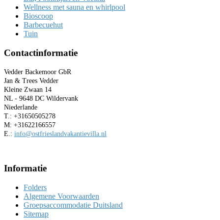
Wellness met sauna en whirlpool
Bioscoop
Barbecuehut
Tuin
Contactinformatie
Vedder Backemoor GbR
Jan & Trees Vedder
Kleine Zwaan 14
NL - 9648 DC Wildervank
Niederlande
T.: +31650505278
M: +31622166557
E.:
info@ostfrieslandvakantievilla.nl
Informatie
Folders
Algemene Voorwaarden
Groepsaccommodatie Duitsland
Sitemap