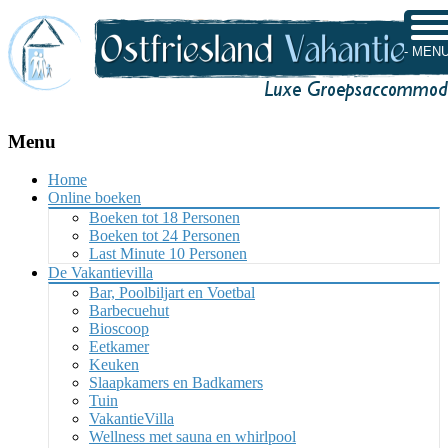
- MENU
Menu
Skip
Home
to
Online boeken
content
Boeken tot 18 Personen
Boeken tot 24 Personen
Last Minute 10 Personen
De Vakantievilla
Bar, Poolbiljart en Voetbal
Barbecuehut
Bioscoop
Eetkamer
Keuken
Slaapkamers en Badkamers
Tuin
VakantieVilla
Wellness met sauna en whirlpool