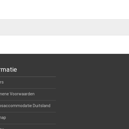
rmatie
rs
mene Voorwaarden
psaccommodatie Duitsland
map