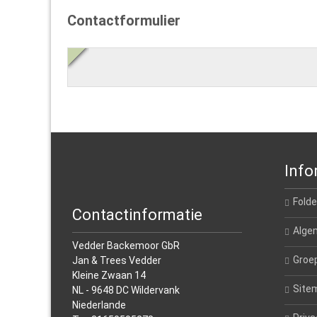
Contactformulier
Info
Folde
Contactinformatie
Alge
Vedder Backemoor GbR
Groe
Jan & Trees Vedder
Kleine Zwaan 14
Site
NL - 9648 DC Wildervank
Niederlande