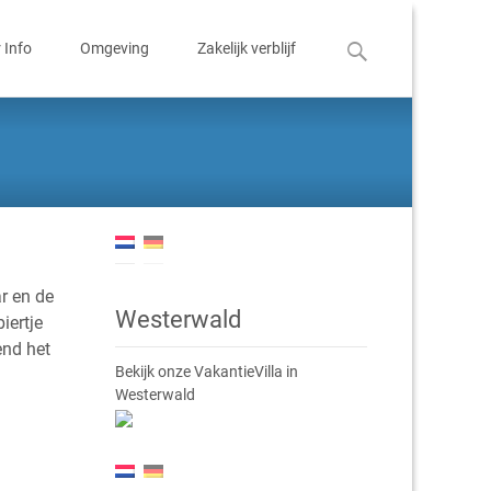
Zoeken
 Info
Omgeving
Zakelijk verblijf
naar:
r en de
Westerwald
iertje
end het
Bekijk onze VakantieVilla in
Westerwald