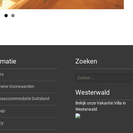
rmatie
Zoeken
Zoeken
rs
naar:
mene Voorwaarden
Westerwald
psaccommodatie Duitsland
Bekijk onze Vakantie Villa in
Westerwald
map
cy