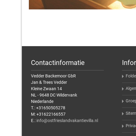
Contactinformatie
Info
Vedder Backemoor GbR
Folde
Jan & Trees Vedder
Alge
Kleine Zwaan 14
NL - 9648 DC Wildervank
Groe
Niederlande
T.: +31650505278
Site
M: +31622166557
E.:
info@ostfrieslandvakantievilla.nl
Priva