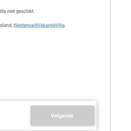
lla niet geschikt.
tsland,
WesterwaldVakantieVilla
.
Volgende