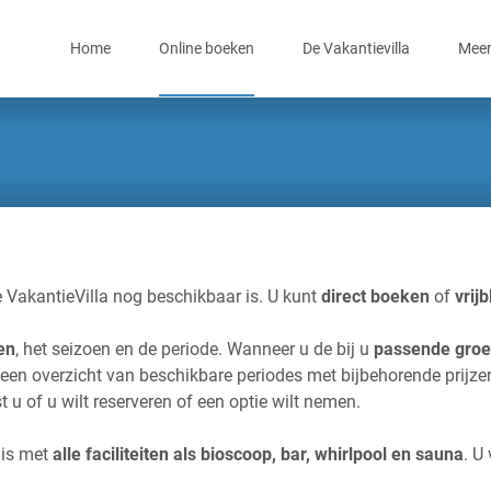
Skip
to
Home
Online boeken
De Vakantievilla
Meer
content
 VakantieVilla nog beschikbaar is. U kunt
direct boeken
of
vrijb
en
, het seizoen en de periode. Wanneer u de bij u
passende groe
 een overzicht van beschikbare periodes met bijbehorende prijze
t u of u wilt reserveren of een optie wilt nemen.
uis met
alle faciliteiten als bioscoop, bar, whirlpool en sauna
. U