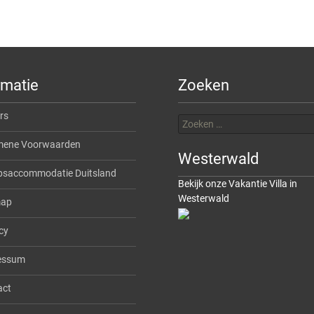
rmatie
Zoeken
Zoeken
rs
naar:
mene Voorwaarden
Westerwald
psaccommodatie Duitsland
Bekijk onze Vakantie Villa in
Westerwald
map
cy
essum
act