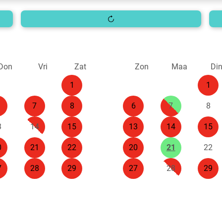
Don
Vri
Zat
Zon
Maa
Di
1
1
7
8
6
7
8
3
14
15
13
14
15
0
21
22
20
21
22
7
28
29
27
28
29