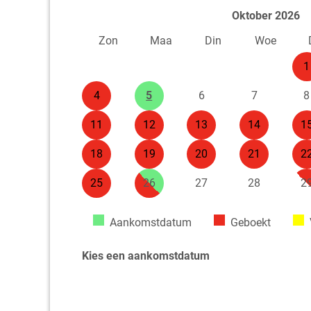
Oktober 2026
Zon
Maa
Din
Woe
1
4
5
6
7
8
11
12
13
14
1
18
19
20
21
2
25
26
27
28
2
Aankomstdatum
Geboekt
Kies een aankomstdatum