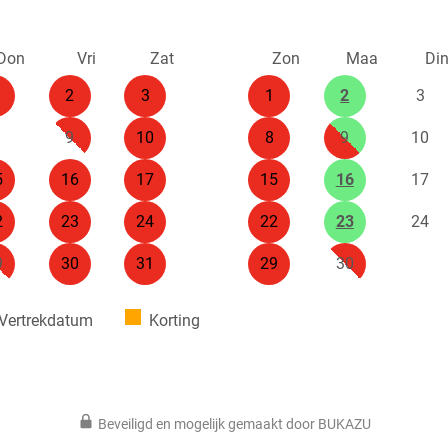
Don
Vri
Zat
Zon
Maa
Di
2
3
1
2
3
9
10
8
9
10
5
16
17
15
16
17
2
23
24
22
23
24
9
30
31
29
30
Vertrekdatum
Korting
Beveiligd en mogelijk gemaakt door BUKAZU