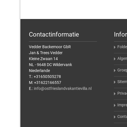
Contactinformatie
Info
Vedder Backemoor GbR
Folde
Jan & Trees Vedder
Alge
Kleine Zwaan 14
NL - 9648 DC Wildervank
Groe
Niederlande
T.: +31650505278
Site
M: +31622166557
E.:
info@ostfrieslandvakantievilla.nl
Priva
Impr
Cont